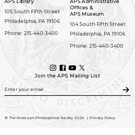
APS Library
APS Administrative
Offices &
105 South Fifth Street
APS Museum
Philadelphia, PA 19106
104 South Fifth Street
Phone: 215-440-3400
Philadelphia, PA 19106
Phone: 215-440-3400
INSTAGRAM
FACEBOOK
YOUTUBE
TWITTER
Join the APS Mailing List
Email
Subm
© The American Philosophical Society 2026
Privacy Policy
FOOTER
SECONDARY