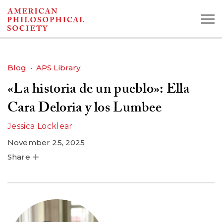
Skip
to
main
content
Blog
APS Library
«La historia de un pueblo»: Ella
Search the Collections:
Collections
Digital Library
Cara Deloria y los Lumbee
Jessica Locklear
November 25, 2025
Share